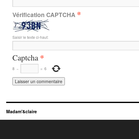
*
Vérification CAPTCHA
Saisir le texte ci-haut:
*
Captcha
8
−
=
6
Madam'&claire