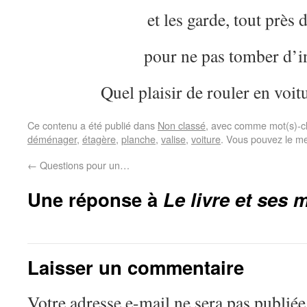
et les garde, tout près 
pour ne pas tomber d’in
Quel plaisir de rouler en voitu
Ce contenu a été publié dans
Non classé
, avec comme mot(s)-c
déménager
,
étagère
,
planche
,
valise
,
voiture
. Vous pouvez le me
←
Questions pour un…
Une réponse à
Le livre et ses 
Laisser un commentaire
Votre adresse e-mail ne sera pas publiée