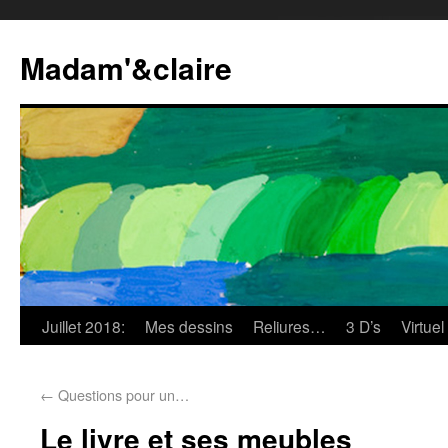
Madam'&claire
Juillet 2018:
Mes dessins
Reliures…
3 D’s
Virtuel
←
Questions pour un…
Le livre et ses meubles