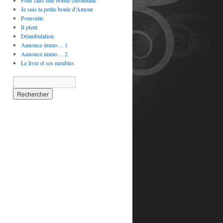
Pour faire une bonne citronnade
Je suis ta petite boule d’Amour
Poursuite
Il pleut
Déambulation
Annonce immo… 1
Annonce immo… 2
Le livre et ses meubles