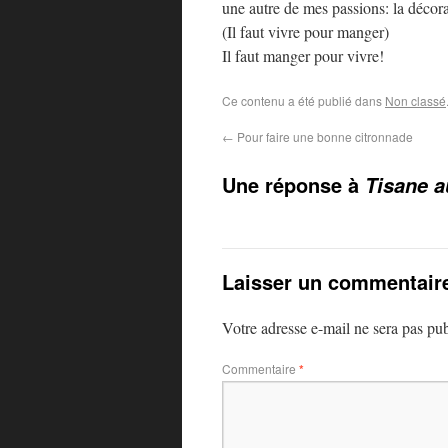
une autre de mes passions: la décorat
(Il faut vivre pour manger)
Il faut manger pour vivre!
Ce contenu a été publié dans
Non classé
←
Pour faire une bonne citronnade
Une réponse à
Tisane a
Laisser un commentair
Votre adresse e-mail ne sera pas pub
Commentaire
*