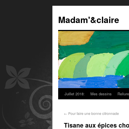
Madam'&claire
Juillet 2018:
Mes dessins
Reliur
←
Pour faire une bonne citronnade
Tisane aux épices ch