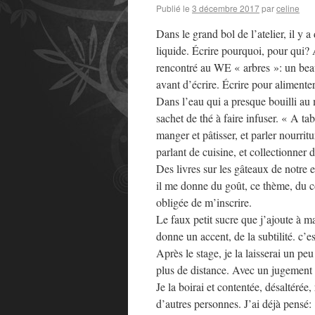
Publié le
3 décembre 2017
par
celine
Dans le grand bol de l’atelier, il y 
liquide. Écrire pourquoi, pour qui? 
rencontré au WE « arbres »: un bea
avant d’écrire. Écrire pour aliment
Dans l’eau qui a presque bouilli au 
sachet de thé à faire infuser. « A t
manger et pâtisser, et parler nourritu
parlant de cuisine, et collectionner
Des livres sur les gâteaux de notre
il me donne du goût, ce thème, du cœur
obligée de m’inscrire.
Le faux petit sucre que j’ajoute à ma
donne un accent, de la subtilité. c’
Après le stage, je la laisserai un peu
plus de distance. Avec un jugement 
Je la boirai et contentée, désaltérée,
d’autres personnes. J’ai déjà pensé