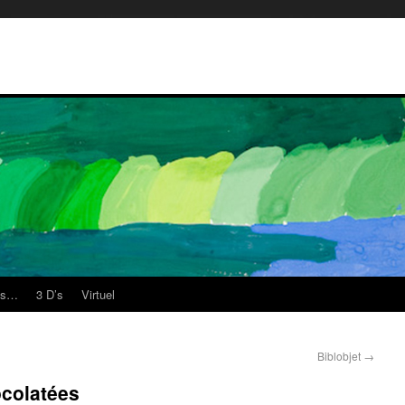
es…
3 D’s
Virtuel
Biblobjet
→
ocolatées