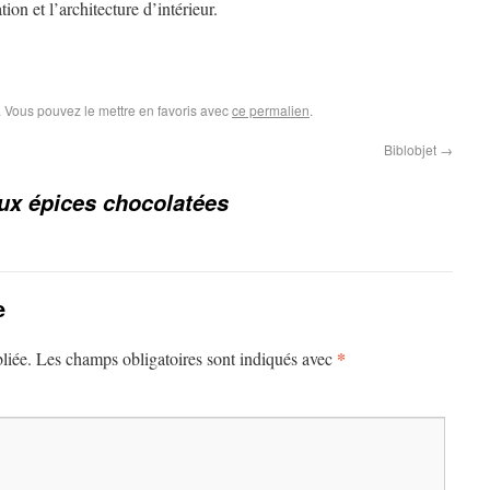
ion et l’architecture d’intérieur.
. Vous pouvez le mettre en favoris avec
ce permalien
.
Biblobjet
→
ux épices chocolatées
e
*
liée.
Les champs obligatoires sont indiqués avec