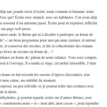
a déjà une grande envie d’écrire, toute coulante et fumante, toute
Avec qui? Écrire avec Annick, avec ses habituées. J’en avais déjà
u souvenir d’un automne passé. Écrire pour m’exprimer, réfléchir
er ma page web perso.
micro-onde, le thème qui m’a décidée à participer, en forme de
able! »: un beau programme pour moi qui aime cuisiner, et surtout
re, et conserver des recettes, et lire et collectionner des romans
 des livres de recettes en forme de…?
 enfance en forme de: gâteau de notre enfance. Vous avez compris.
 à l’ouvrage. Il a rendu ce stage, cet atelier irrésistible. J’étais
 tisane en fait ressortir les saveurs d’épices chocolatées, leur
est mon calme, ma stabilité du moment.
 reposer, un peu refroidir. et; je pourrai relire mes écritures avec
de la durée.
 réhydratée, je pourrai repartir, écrire sur d’autres thèmes, avec
: « construisons-nous » et « mon abri, mon cocon », pour rejoindre