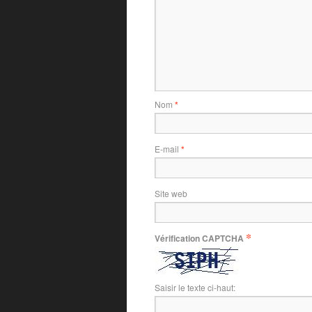
Nom
*
E-mail
*
Site web
*
Vérification CAPTCHA
Saisir le texte ci-haut: