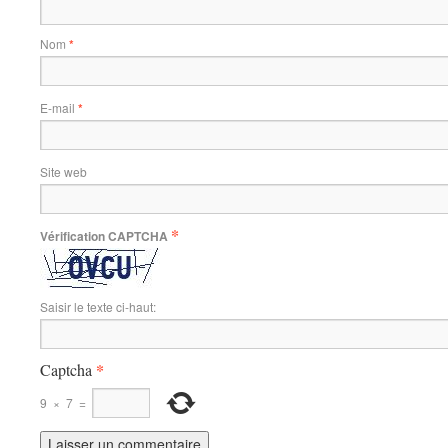
Nom
*
E-mail
*
Site web
*
Vérification CAPTCHA
Saisir le texte ci-haut:
*
Captcha
9
×
7
=