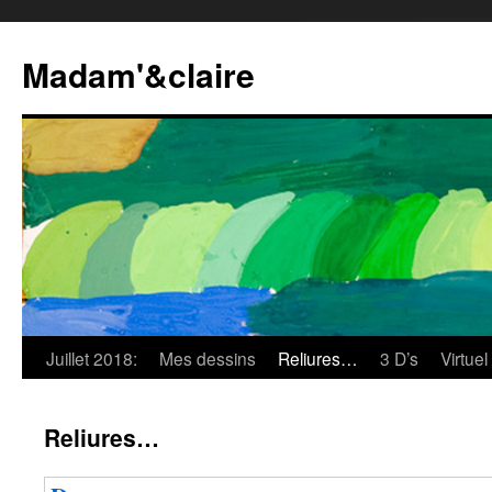
Madam'&claire
Juillet 2018:
Mes dessins
Reliures…
3 D’s
Virtuel
Reliures…