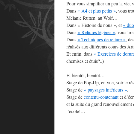
Pour vous simplifier un peu la vie, v
Dans
« A4 et plus petits »
, vous tro
Mélanie Rutten, au Wolf…
Dans « Histoire de nous », et
« duo
Dans
« Reliures légères »
, vous tro
Dans
« Techniques de reliure »
, de
réalisés aux différents cours des Art
Et enfin, dans
« Exercices de dorur
chemises et étuis?..)
Et bientôt, bientôt…
Stage de Pop-Up, en vue, voir le rés
Stage de
« paysages intérieurs »
,
Stage de
contenu-contenant
et d’écr
et la suite du grand renouvellement 
l’école!…