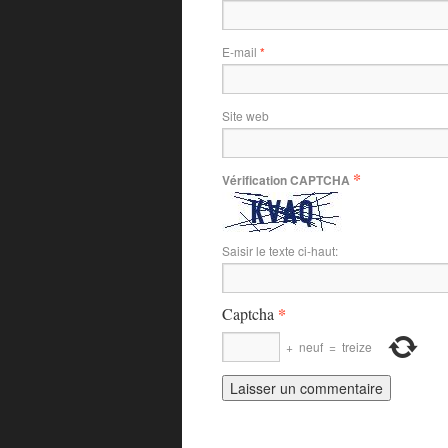
E-mail
*
Site web
*
Vérification CAPTCHA
Saisir le texte ci-haut:
*
Captcha
+
neuf
=
treize