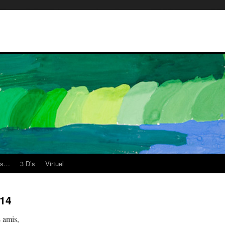
es…
3 D’s
Virtuel
014
 amis,