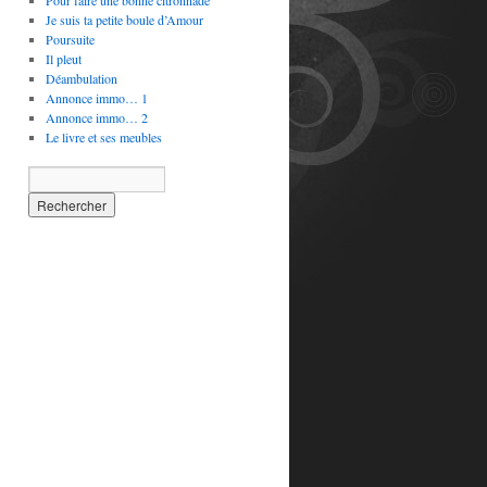
Pour faire une bonne citronnade
Je suis ta petite boule d’Amour
Poursuite
Il pleut
Déambulation
Annonce immo… 1
Annonce immo… 2
Le livre et ses meubles