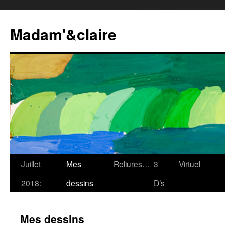
Madam'&claire
Juillet
Mes
Reliures…
3
Virtuel
2018:
dessins
D’s
Mes dessins