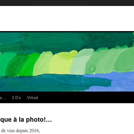
es…
3 D’s
Virtuel
oque à la photo!…
 de visu depuis 2016,