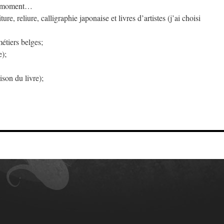
le moment…
ure, reliure, calligraphie japonaise et livres d’artistes (j’ai choisi
étiers belges;
e);
son du livre);