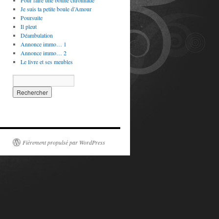
Pour faire une bonne citronnade
Je suis ta petite boule d’Amour
Poursuite
Il pleut
Déambulation
Annonce immo… 1
Annonce immo… 2
Le livre et ses meubles
Fièrement propulsé par WordPress