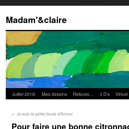
Madam'&claire
Juillet 2018:
Mes dessins
Reliures…
3 D’s
Virtuel
←
Je suis ta petite boule d’Amour
Pour faire une bonne citronna