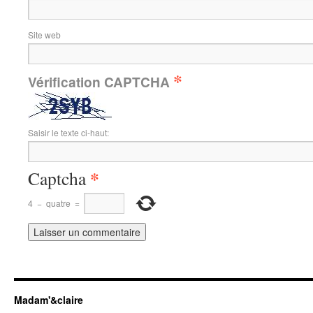
Site web
*
Vérification CAPTCHA
Saisir le texte ci-haut:
*
Captcha
4
−
quatre
=
Madam'&claire