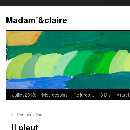
Madam'&claire
Juillet 2018:
Mes dessins
Reliures…
3 D’s
Virtuel
←
Déambulation
Il pleut