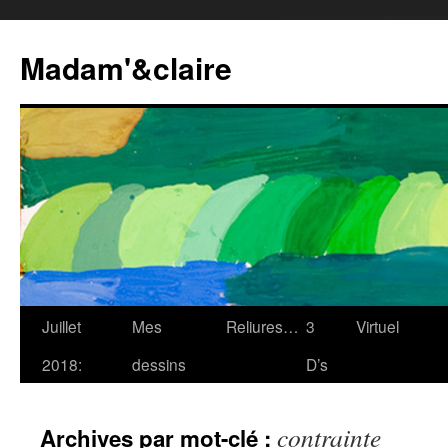
Madam'&claire
Juillet
Mes
Reliures…
3
Virtuel
2018:
dessins
D’s
contrainte
Archives par mot-clé :