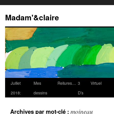
Madam'&claire
Juillet
Mes
Reliures…
3
Virtuel
2018:
dessins
D’s
moineau
Archives par mot-clé :