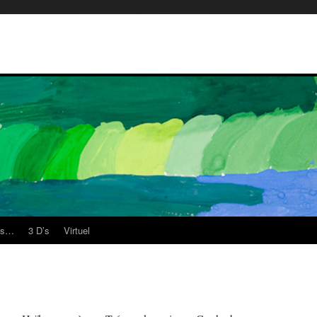
es…
3 D’s
Virtuel