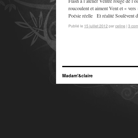
Flash à l’atelier Ventre rouge de 
roucoulent et aiment Vent et « vers
Poésie réelle Et réalité Soulèvent
Publié le
15 juillet 2012
par
celine
|
3 com
Madam'&claire