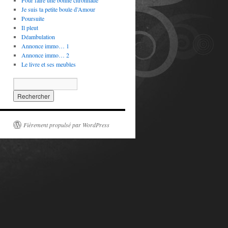
Pour faire une bonne citronnade
Je suis ta petite boule d’Amour
Poursuite
Il pleut
Déambulation
Annonce immo… 1
Annonce immo… 2
Le livre et ses meubles
Fièrement propulsé par WordPress