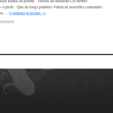
l’oiseau Haïku ou poème Trésors du moineau Ces herbes
 » à pieds Que de longs palabres Valent de nouvelles contraintes
 des …
Continuer la lecture
→
mentaires