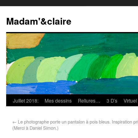
Madam'&claire
Juillet 2018:
Mes dessins
Reliures…
3 D’s
Virtuel
←
Le photographe porte un pantalon à pois bleus.
Inspiration p
(Merci à Daniel Simon.)