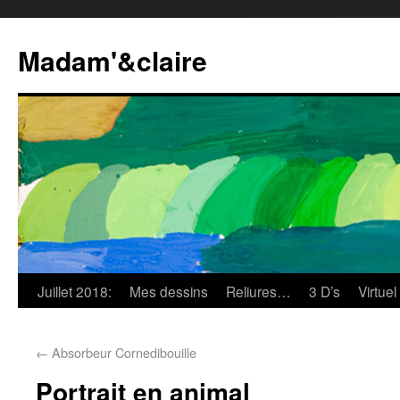
Madam'&claire
Juillet 2018:
Mes dessins
Reliures…
3 D’s
Virtuel
←
Absorbeur Cornedibouille
Portrait en animal