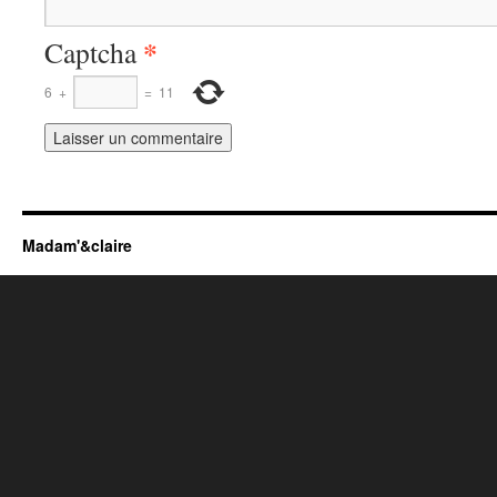
*
Captcha
6
+
=
11
Madam'&claire