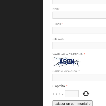
Nom
*
E-mail
*
Site web
*
Vérification CAPTCHA
Saisir le texte ci-haut:
*
Captcha
1
+
4
=