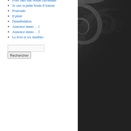
Pour faire une bonne citronnade
Je suis ta petite boule d’Amour
Poursuite
Il pleut
Déambulation
Annonce immo… 1
Annonce immo… 2
Le livre et ses meubles