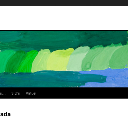
es…
3 D’s
Virtuel
nada