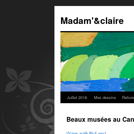
Madam'&claire
Juillet 2018:
Mes dessins
Reliur
Beaux musées au Ca
[View with PicLens]