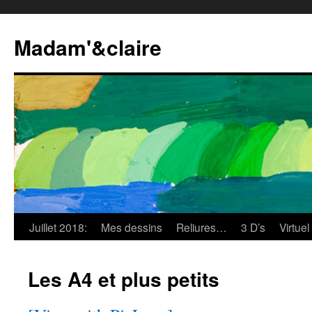
Madam'&claire
Juillet 2018:
Mes dessins
Reliures…
3 D’s
Virtuel
Les A4 et plus petits