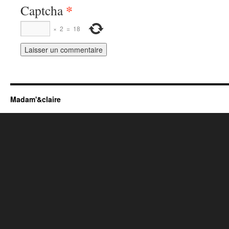
*
Captcha
×
2
=
18
Madam'&claire