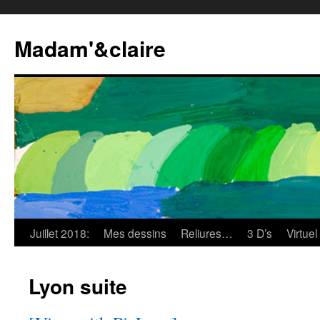
Madam'&claire
Juillet 2018:
Mes dessins
Reliures…
3 D’s
Virtuel
Lyon suite