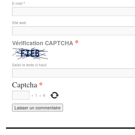
E-mail
*
Site web
*
Vérification CAPTCHA
Saisir le texte ci-haut:
*
Captcha
×
1
=
6