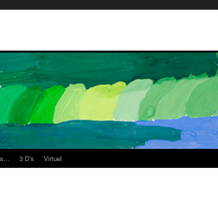
es…
3 D’s
Virtuel