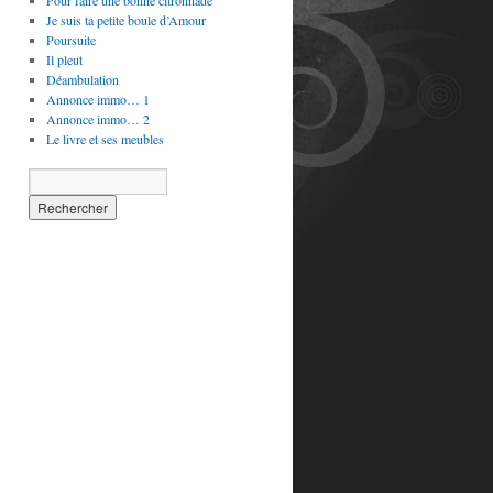
Pour faire une bonne citronnade
Je suis ta petite boule d’Amour
Poursuite
Il pleut
Déambulation
Annonce immo… 1
Annonce immo… 2
Le livre et ses meubles