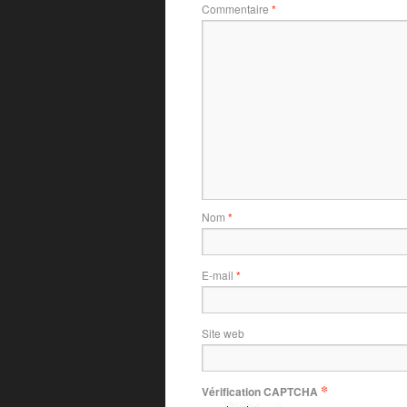
Commentaire
*
Nom
*
E-mail
*
Site web
*
Vérification CAPTCHA