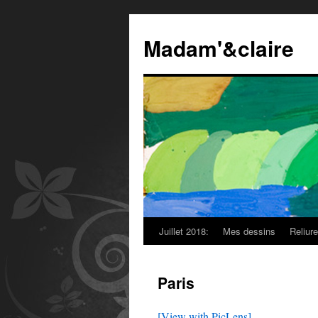
Madam'&claire
Juillet 2018:
Mes dessins
Reliur
Paris
[View with PicLens]