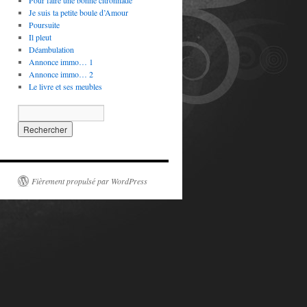
Pour faire une bonne citronnade
Je suis ta petite boule d’Amour
Poursuite
Il pleut
Déambulation
Annonce immo… 1
Annonce immo… 2
Le livre et ses meubles
Fièrement propulsé par WordPress