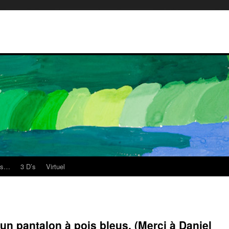
es…
3 D’s
Virtuel
un pantalon à pois bleus. (Merci à Daniel