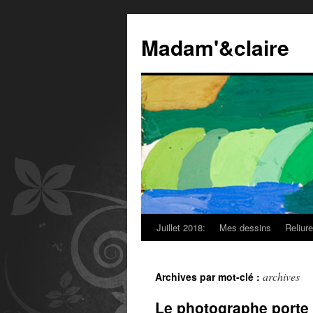
Madam'&claire
Juillet 2018:
Mes dessins
Reliur
archives
Archives par mot-clé :
Le photographe porte 