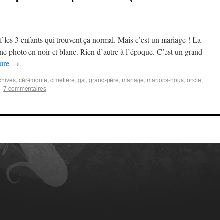
f les 3 enfants qui trouvent ça normal. Mais c’est un mariage ! La
une photo en noir et blanc. Rien d’autre à l’époque. C’est un grand
ture
→
chives
,
cérémonie
,
cimetière
,
gai
,
grand-père
,
mariage
,
marions-nous
,
oncle
,
|
7 commentaires