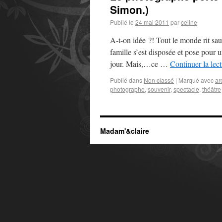
Simon.)
Publié le
24 mai 2011
par
celine
A-t-on idée ?! Tout le monde rit sau
famille s’est disposée et pose pour 
jour. Mais,…ce …
Continuer la lec
Publié dans
Non classé
|
Marqué avec
ar
photographe
,
souvenir
,
spectacle
,
théâtre
Madam'&claire