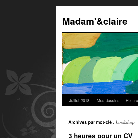
Madam'&claire
Juillet 2018:
Mes dessins
Reliur
bookshop
Archives par mot-clé :
3 heures pour un CV