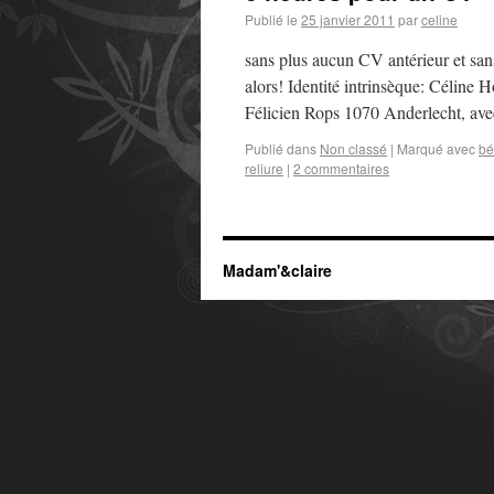
Publié le
25 janvier 2011
par
celine
sans plus aucun CV antérieur et san
alors! Identité intrinsèque: Céline H
Félicien Rops 1070 Anderlecht, a
Publié dans
Non classé
|
Marqué avec
bé
reliure
|
2 commentaires
Madam'&claire