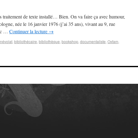
s traitement de texte installé… Bien. On va faire ça avec humour,
ologne, née le 16 janvier 1976 (j’ai 35 ans), vivant au 9, rue
vec …
Continuer la lecture
→
névolat
,
bibliothécaire
,
bibliothèque
,
bookshop
,
documentaliste
,
Oxfam
,