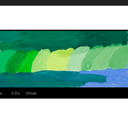
es…
3 D’s
Virtuel