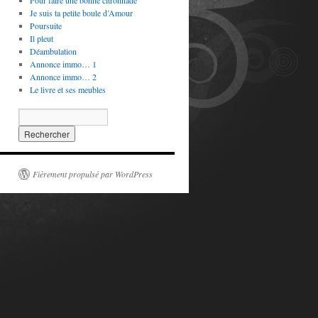
Pour faire une bonne citronnade
Je suis ta petite boule d’Amour
Poursuite
Il pleut
Déambulation
Annonce immo… 1
Annonce immo… 2
Le livre et ses meubles
Fièrement propulsé par WordPress