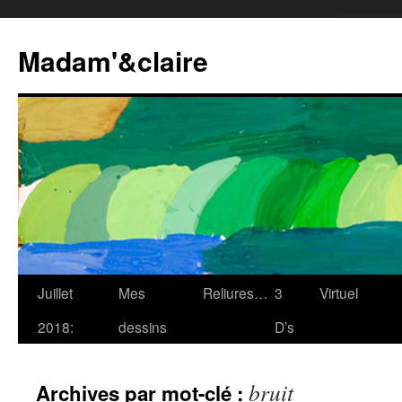
Madam'&claire
Juillet
Mes
Reliures…
3
Virtuel
2018:
dessins
D’s
bruit
Archives par mot-clé :