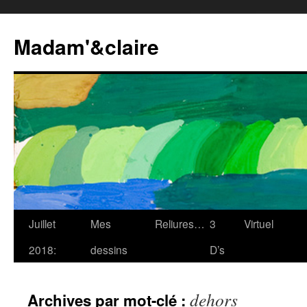
Madam'&claire
Juillet
Mes
Reliures…
3
Virtuel
2018:
dessins
D’s
dehors
Archives par mot-clé :