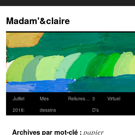
Madam'&claire
Juillet
Mes
Reliures…
3
Virtuel
2018:
dessins
D’s
papier
Archives par mot-clé :