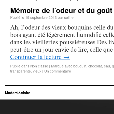
Mémoire de l’odeur et du goût
Publié le
19 septembre 2013
par
celine
Ah, l’odeur des vieux bouquins celle du
bois ayant été légèrement humidifié cell
dans les vieilleries poussiéreuses Des li
peut-être un jour envie de lire, celle qu
Continuer la lecture
→
Publié dans
Non classé
|
Marqué avec
bouquin
,
chocolat
,
eau
,
g
transparente
,
vieux
|
Un commentaire
Madam'&claire