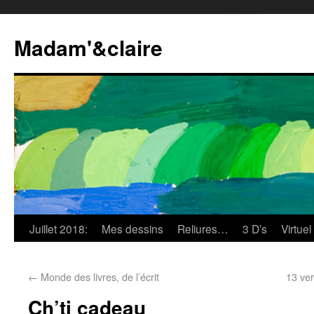
Madam'&claire
Juillet 2018:
Mes dessins
Reliures…
3 D’s
Virtuel
←
Monde des livres, de l’écrit
13 ver
Ch’ti cadeau