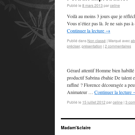
Publié le
8 mars 2013
par
celine
Voilà au moins 3 jours que je réfléch
Vous n’étiez pas là. Je ne sais pas 
Continuer la lecture
→
Publié dans
Non classé
|
Marqué avec
ab
préciser
,
présentation
|
2 commentaires
Gérard attentif Homme bien habillé
productif Sabrina ébahie De talent
raffiné ? Florence découragée a peu
Animateur …
Continuer la lecture
Publié le
15 juillet 2012
par
celine
|
3 com
Madam'&claire