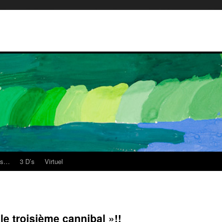
es…
3 D’s
Virtuel
le troisième cannibal »!!