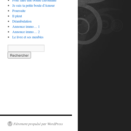
Pour faire une bonne citronnade
Je suis ta petite boule d’Amour
Poursuite
Il pleut
Déambulation
Annonce immo… 1
Annonce immo… 2
Le livre et ses meubles
Fièrement propulsé par WordPress