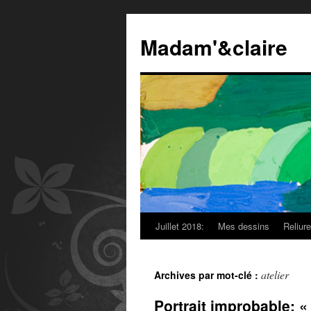
Madam'&claire
Juillet 2018:
Mes dessins
Reliur
atelier
Archives par mot-clé :
Portrait improbable: « 