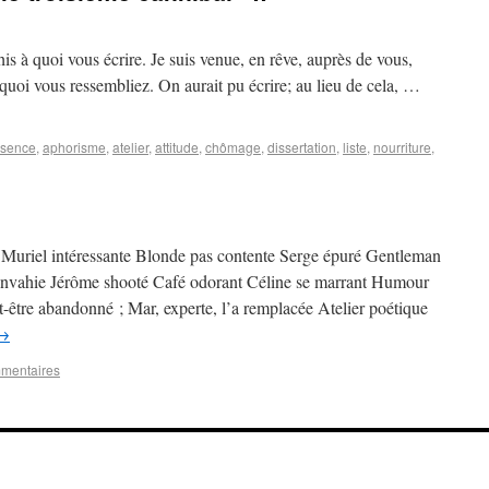
is à quoi vous écrire. Je suis venue, en rêve, auprès de vous,
à quoi vous ressembliez. On aurait pu écrire; au lieu de cela, …
sence
,
aphorisme
,
atelier
,
attitude
,
chômage
,
dissertation
,
liste
,
nourriture
,
 Muriel intéressante Blonde pas contente Serge épuré Gentleman
 envahie Jérôme shooté Café odorant Céline se marrant Humour
t-être abandonné ; Mar, experte, l’a remplacée Atelier poétique
→
mentaires