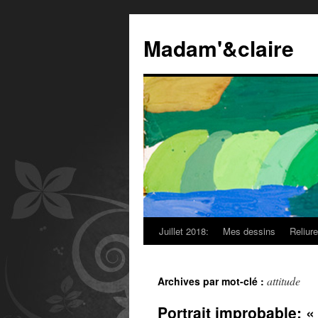
Madam'&claire
Juillet 2018:
Mes dessins
Reliur
attitude
Archives par mot-clé :
Portrait improbable: « 