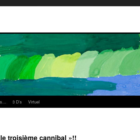
es…
3 D’s
Virtuel
le troisième cannibal »!!