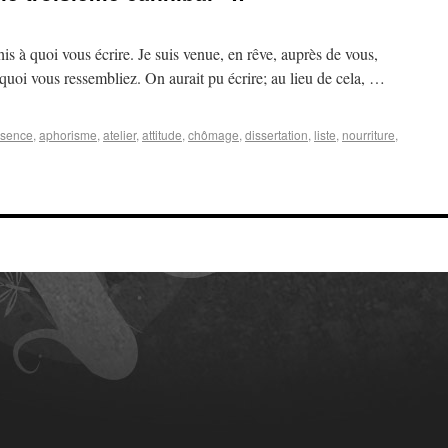
is à quoi vous écrire. Je suis venue, en rêve, auprès de vous,
à quoi vous ressembliez. On aurait pu écrire; au lieu de cela, …
sence
,
aphorisme
,
atelier
,
attitude
,
chômage
,
dissertation
,
liste
,
nourriture
,