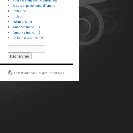
Pour faire une bonne citronnade
Je suis ta petite boule d’Amour
Poursuite
Il pleut
Déambulation
Annonce immo… 1
Annonce immo… 2
Le livre et ses meubles
Fièrement propulsé par WordPress