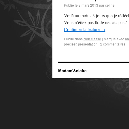
Publié le
8 mars 2013
par
celine
Voilà au moins 3 jours que je réfléch
Vous n’étiez pas là. Je ne sais pas 
Continuer la lecture
→
Publié dans
Non classé
|
Marqué avec
ab
préciser
,
présentation
|
2 commentaires
Madam'&claire