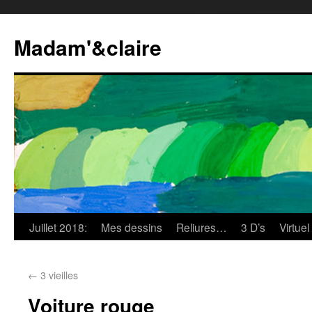
Madam'&claire
Juillet 2018:
Mes dessins
Reliures…
3 D’s
Virtuel
←
3 vieilles
Voiture rouge