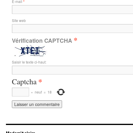
E-mail
*
Site web
*
Vérification CAPTCHA
Saisir le texte ci-haut:
*
Captcha
×
neuf
=
18