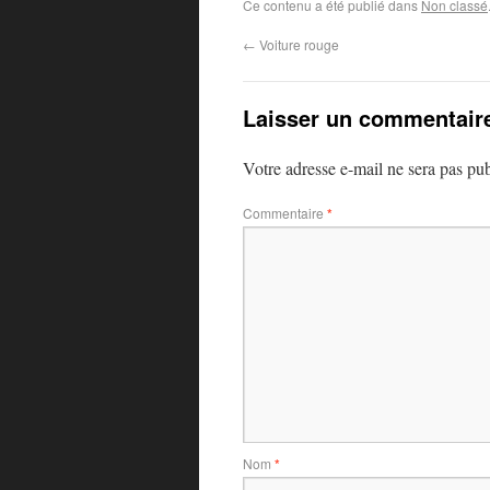
Ce contenu a été publié dans
Non classé
←
Voiture rouge
Laisser un commentair
Votre adresse e-mail ne sera pas pub
Commentaire
*
Nom
*