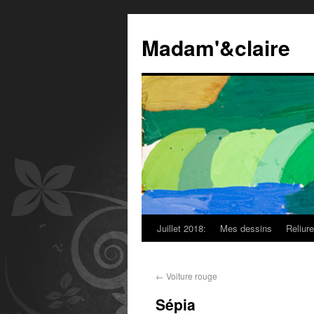
Madam'&claire
Juillet 2018:
Mes dessins
Reliur
←
Voiture rouge
Sépia