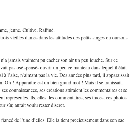
me, jeune. Cultivé. Raffiné.
trois vieilles dames dans les attitudes des petits singes ou oursons
Il n’a jamais vraiment pu cacher son air un peu louche. Sur ce
n’avait pas osé,-pensé- ouvrir un peu ce manteau dans lequel il était
l à l’aise, n’aimant pas la vie. Des années plus tard, il apparaissait
n. Oh ! Apparaître est un bien grand mot ! Mais il se trahissait.
 ses connaissances, ses créations attiraient les commentaires et se
représentés. Ils, elles, les commentaires, ses traces, ces photos
our sûr, aurait voulu rester discret.
iancé de l’une d’elles. Elle la tient précieusement dans son sac.