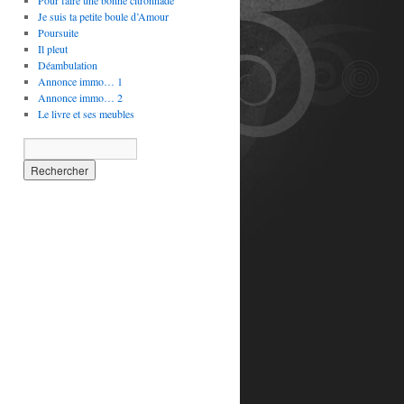
Pour faire une bonne citronnade
Je suis ta petite boule d’Amour
Poursuite
Il pleut
Déambulation
Annonce immo… 1
Annonce immo… 2
Le livre et ses meubles