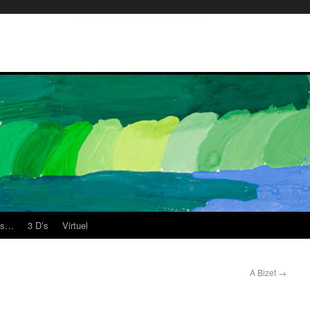
es…
3 D’s
Virtuel
A Bizet
→