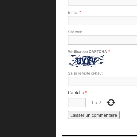
E-mail
*
Site web
*
Vérification CAPTCHA
Saisir le texte ci-haut:
*
Captcha
−
1
=
8