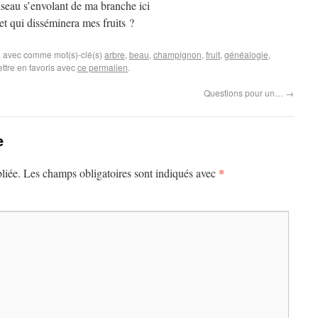
iseau s’envolant de ma branche ici
et qui disséminera mes fruits ?
, avec comme mot(s)-clé(s)
arbre
,
beau
,
champignon
,
fruit
,
généalogie
,
ttre en favoris avec
ce permalien
.
Questions pour un…
→
e
*
liée.
Les champs obligatoires sont indiqués avec