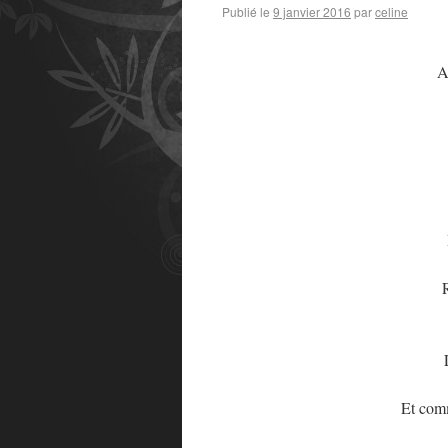
Publié le
9 janvier 2016
par
celine
A
R
Et comme