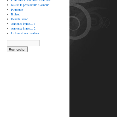
Pour faire une bonne citronnade
Je suis ta petite boule d’Amour
Poursuite
Il pleut
Déambulation
Annonce immo… 1
Annonce immo… 2
Le livre et ses meubles