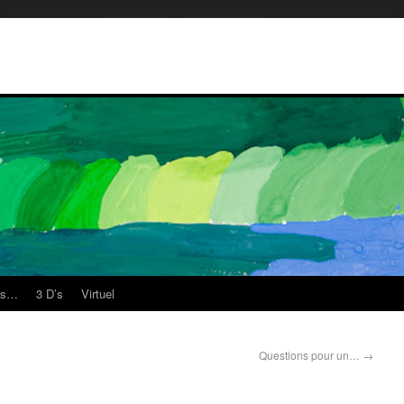
es…
3 D’s
Virtuel
Questions pour un…
→