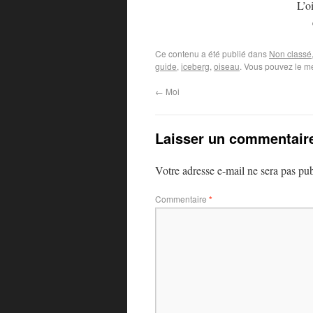
L’o
Ce contenu a été publié dans
Non classé
guide
,
iceberg
,
oiseau
. Vous pouvez le me
←
Moi
Laisser un commentair
Votre adresse e-mail ne sera pas pub
Commentaire
*