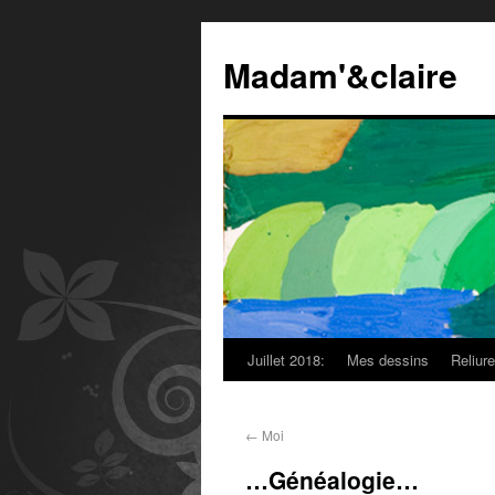
Madam'&claire
Juillet 2018:
Mes dessins
Reliur
←
Moi
…Généalogie…