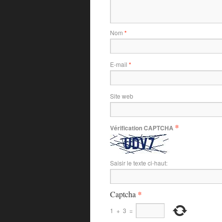
Nom
*
E-mail
*
Site web
*
Vérification CAPTCHA
Saisir le texte ci-haut:
*
Captcha
1
+
3
=