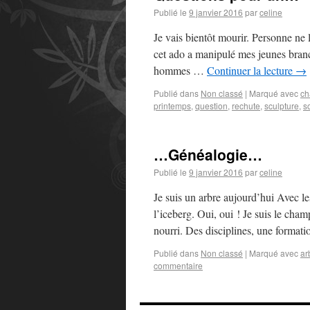
Publié le
9 janvier 2016
par
celine
Je vais bientôt mourir. Personne ne
cet ado a manipulé mes jeunes branc
hommes …
Continuer la lecture
→
Publié dans
Non classé
|
Marqué avec
ch
printemps
,
question
,
rechute
,
sculpture
,
so
…Généalogie…
Publié le
9 janvier 2016
par
celine
Je suis un arbre aujourd’hui Avec le
l’iceberg. Oui, oui ! Je suis le ch
nourri. Des disciplines, une forma
Publié dans
Non classé
|
Marqué avec
ar
commentaire