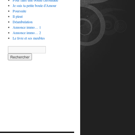
Pour faire une bonne citronnade
Je suis ta petite boule d’Amour
Poursuite
Il pleut
Déambulation
Annonce immo… 1
Annonce immo… 2
Le livre et ses meubles