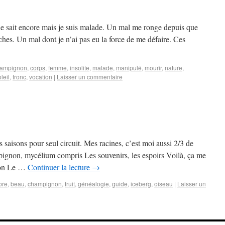
 le sait encore mais je suis malade. Un mal me ronge depuis que
hes. Un mal dont je n’ai pas eu la force de me défaire. Ces
ampignon
,
corps
,
femme
,
insolite
,
malade
,
manipulé
,
mourir
,
nature
,
leil
,
tronc
,
vocation
|
Laisser un commentaire
s saisons pour seul circuit. Mes racines, c’est moi aussi 2/3 de
ampignon, mycélium compris Les souvenirs, les espoirs Voilà, ça me
tion Le …
Continuer la lecture
→
bre
,
beau
,
champignon
,
fruit
,
généalogie
,
guide
,
iceberg
,
oiseau
|
Laisser un