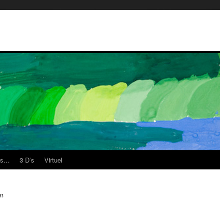
es…
3 D’s
Virtuel
n