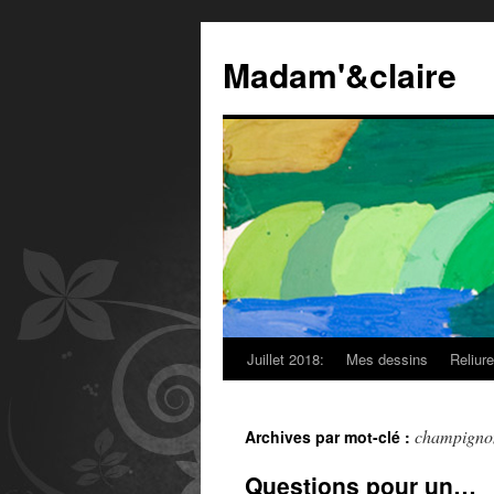
Madam'&claire
Juillet 2018:
Mes dessins
Reliur
champigno
Archives par mot-clé :
Questions pour un…