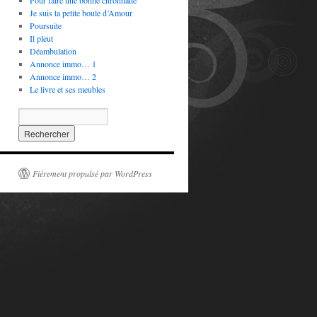
Pour faire une bonne citronnade
Je suis ta petite boule d’Amour
Poursuite
Il pleut
Déambulation
Annonce immo… 1
Annonce immo… 2
Le livre et ses meubles
Fièrement propulsé par WordPress