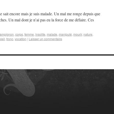
 le sait encore mais je suis malade. Un mal me ronge depuis que
hes. Un mal dont je n’ai pas eu la force de me défaire. Ces
ampignon
,
corps
,
femme
,
insolite
,
malade
,
manipulé
,
mourir
,
nature
,
leil
,
tronc
,
vocation
|
Laisser un commentaire