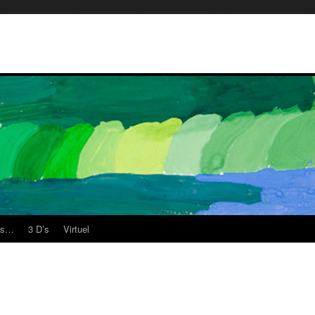
es…
3 D’s
Virtuel