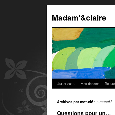
Madam'&claire
Juillet 2018:
Mes dessins
Reliur
manipulé
Archives par mot-clé :
Questions pour un…