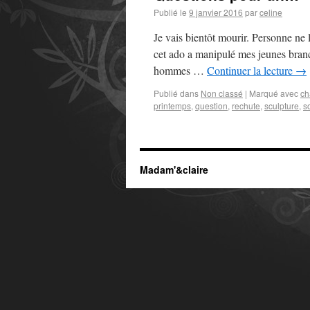
Publié le
9 janvier 2016
par
celine
Je vais bientôt mourir. Personne ne
cet ado a manipulé mes jeunes branc
hommes …
Continuer la lecture
→
Publié dans
Non classé
|
Marqué avec
ch
printemps
,
question
,
rechute
,
sculpture
,
so
Madam'&claire