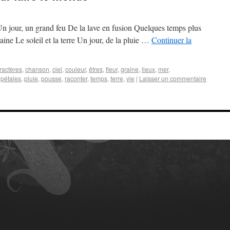
 Un jour, un grand feu De la lave en fusion Quelques temps plus
ne Le soleil et la terre Un jour, de la pluie …
Continuer la
ractères
,
chanson
,
ciel
,
couleur
,
êtres
,
fleur
,
graine
,
lieux
,
mer
,
,
pétales
,
pluie
,
pousse
,
raconter
,
temps
,
terre
,
vie
|
Laisser un commentaire