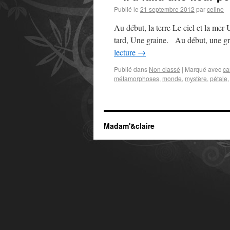
Publié le
21 septembre 2012
par
celine
Au début, la terre Le ciel et la mer
tard, Une graine. Au début, une grai
lecture
→
Publié dans
Non classé
|
Marqué avec
ca
métamorphoses
,
monde
,
mystère
,
pétale
Madam'&claire