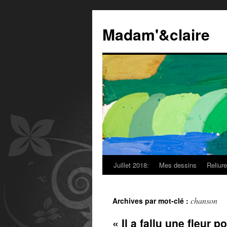
Madam'&claire
Juillet 2018:
Mes dessins
Reliur
chanson
Archives par mot-clé :
« Il a fallu une fleur 