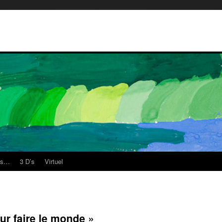
es…
3 D’s
Virtuel
pour faire le monde »