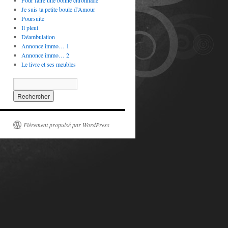
Pour faire une bonne citronnade
Je suis ta petite boule d’Amour
Poursuite
Il pleut
Déambulation
Annonce immo… 1
Annonce immo… 2
Le livre et ses meubles
Fièrement propulsé par WordPress