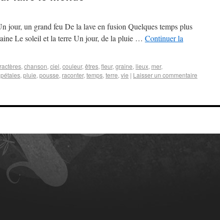
 Un jour, un grand feu De la lave en fusion Quelques temps plus
ne Le soleil et la terre Un jour, de la pluie …
Continuer la
ractères
,
chanson
,
ciel
,
couleur
,
êtres
,
fleur
,
graine
,
lieux
,
mer
,
,
pétales
,
pluie
,
pousse
,
raconter
,
temps
,
terre
,
vie
|
Laisser un commentaire