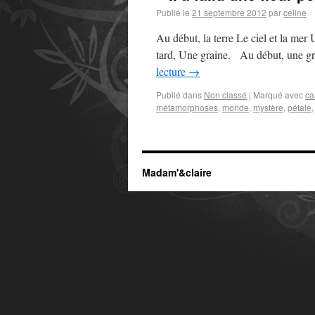
Publié le
21 septembre 2012
par
celine
Au début, la terre Le ciel et la mer
tard, Une graine. Au début, une grai
lecture
→
Publié dans
Non classé
|
Marqué avec
ca
métamorphoses
,
monde
,
mystère
,
pétale
Madam'&claire