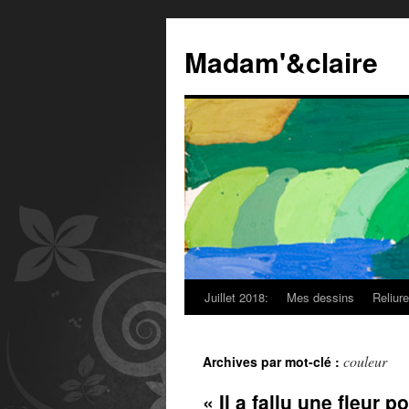
Madam'&claire
Juillet 2018:
Mes dessins
Reliur
couleur
Archives par mot-clé :
« Il a fallu une fleur 