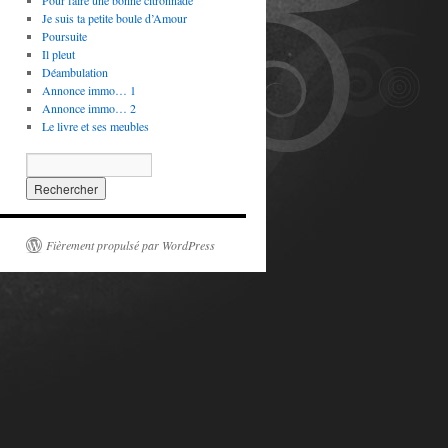
Pour faire une bonne citronnade
Je suis ta petite boule d’Amour
Poursuite
Il pleut
Déambulation
Annonce immo… 1
Annonce immo… 2
Le livre et ses meubles
Fièrement propulsé par WordPress