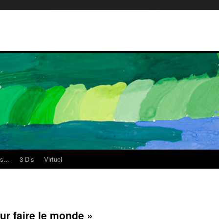
es…
3 D’s
Virtuel
pour faire le monde »