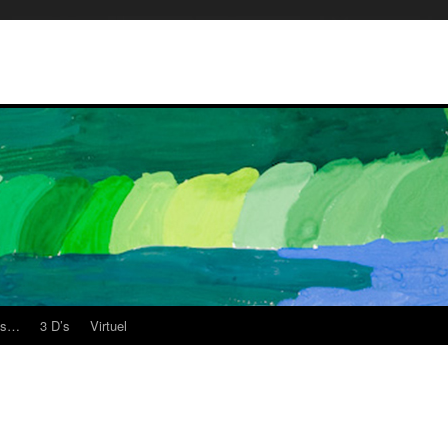
es…
3 D’s
Virtuel