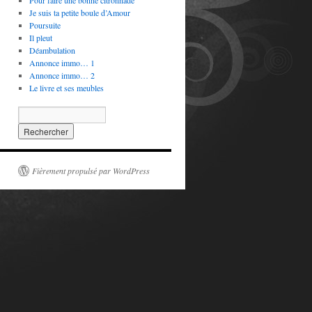
Pour faire une bonne citronnade
Je suis ta petite boule d’Amour
Poursuite
Il pleut
Déambulation
Annonce immo… 1
Annonce immo… 2
Le livre et ses meubles
Fièrement propulsé par WordPress