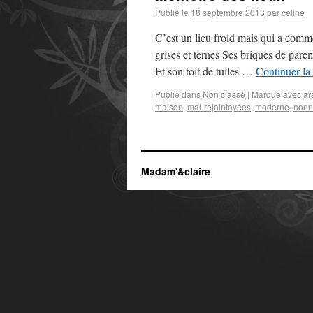
Publié le
18 septembre 2013
par
celine
C’est un lieu froid mais qui a com
grises et ternes Ses briques de pare
Et son toit de tuiles …
Continuer la
Publié dans
Non classé
|
Marqué avec
ar
maison
,
mal-rejointoyées
,
moderne
,
nonn
Madam'&claire