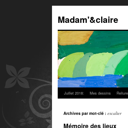
Madam'&claire
Juillet 2018:
Mes dessins
Reliur
escalier
Archives par mot-clé :
Mémoire des lieux