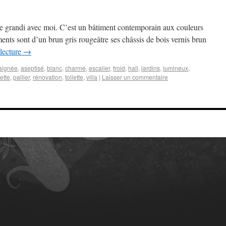
me grandi avec moi. C’est un bâtiment contemporain aux couleurs
ments sont d’un brun gris rougeâtre ses châssis de bois vernis brun
 lecture
→
aignée
,
aseptisé
,
blanc
,
charme
,
escalier
,
froid
,
hall
,
jardins
,
lumineux
,
ette
,
pallier
,
rénovation
,
toilette
,
villa
|
Laisser un commentaire