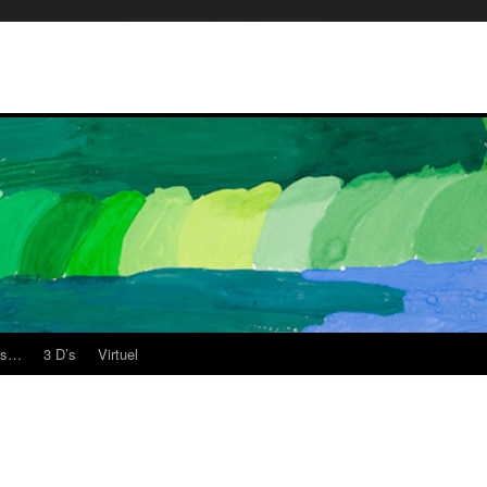
es…
3 D’s
Virtuel