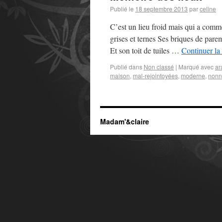
Publié le
18 septembre 2013
par
celine
C’est un lieu froid mais qui a com
grises et ternes Ses briques de pare
Et son toit de tuiles …
Continuer la
Publié dans
Non classé
|
Marqué avec
ar
maison
,
mal-rejointoyées
,
moderne
,
nonn
Madam'&claire