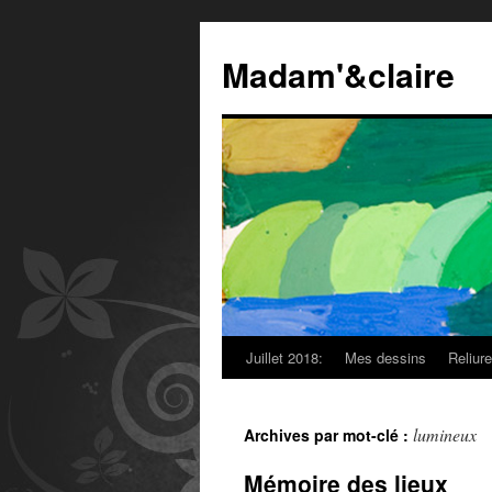
Madam'&claire
Juillet 2018:
Mes dessins
Reliur
lumineux
Archives par mot-clé :
Mémoire des lieux