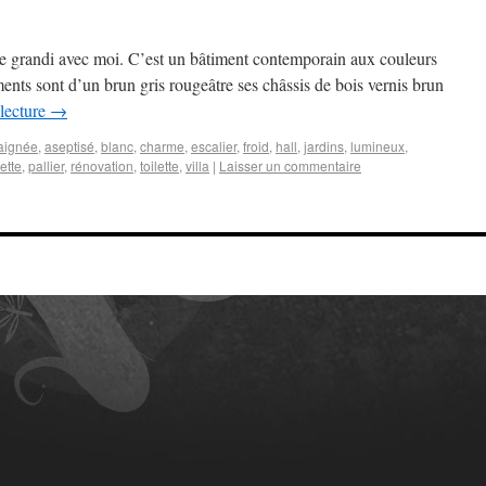
me grandi avec moi. C’est un bâtiment contemporain aux couleurs
ments sont d’un brun gris rougeâtre ses châssis de bois vernis brun
 lecture
→
aignée
,
aseptisé
,
blanc
,
charme
,
escalier
,
froid
,
hall
,
jardins
,
lumineux
,
ette
,
pallier
,
rénovation
,
toilette
,
villa
|
Laisser un commentaire