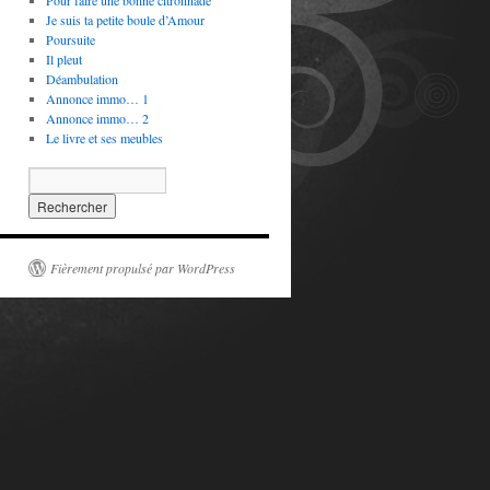
Pour faire une bonne citronnade
Je suis ta petite boule d’Amour
Poursuite
Il pleut
Déambulation
Annonce immo… 1
Annonce immo… 2
Le livre et ses meubles
Fièrement propulsé par WordPress