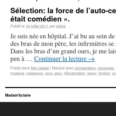
Sélection: la force de l’auto-c
était comédien ».
Publié le
16 juillet 2011
par
celine
Je suis née en hôpital. J’ai bu au sein 
des bras de mon père, les infirmières se
Dans les bras d’un grand ours, je me lai
peu à …
Continuer la lecture
→
Publié dans
Non classé
|
Marqué avec
comparaison
,
couveuse
,
musique
,
naissance
,
ours
,
peur
,
réincarnation
,
soeur
,
tomber
,
vo
Madam'&claire