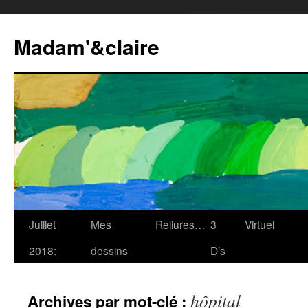
Madam'&claire
Juillet
Mes
Reliures…
3
Virtuel
2018:
dessins
D’s
hôpital
Archives par mot-clé :