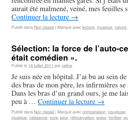
rencontrée en maintes gares. Si j’étais 
aurait été malmené, veiné, mes feuilles 
Continuer la lecture
→
Publié dans
Non classé
|
Marqué avec
lecture
,
musique
,
nature
Sélection: la force de l’auto-c
était comédien ».
Publié le
16 juillet 2011
par
celine
Je suis née en hôpital. J’ai bu au sein 
des bras de mon père, les infirmières se
Dans les bras d’un grand ours, je me lai
peu à …
Continuer la lecture
→
Publié dans
Non classé
|
Marqué avec
comparaison
,
couveuse
,
musique
,
naissance
,
ours
,
peur
,
réincarnation
,
soeur
,
tomber
,
vo