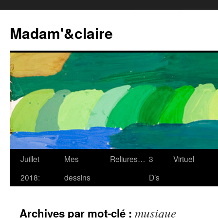
Madam'&claire
Juillet
Mes
Reliures…
3
Virtuel
2018:
dessins
D’s
musique
Archives par mot-clé :