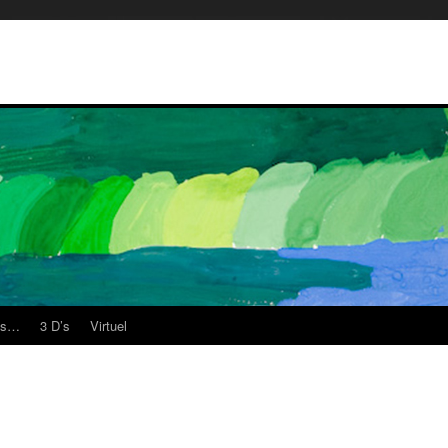
es…
3 D’s
Virtuel