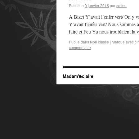
Publié le
9 janvier 2016
par
celine
A Bizet Y’avait l’enfer vert/ On y vo
Y’avait l’enfer vert/ Nous sommes au
faire et Feu Yu nous troublaient la
Publié dans
Non classé
|
Marqué avec
ci
commentaire
Madam'&claire