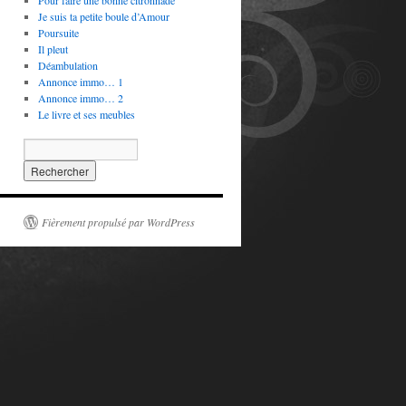
Pour faire une bonne citronnade
Je suis ta petite boule d’Amour
Poursuite
Il pleut
Déambulation
Annonce immo… 1
Annonce immo… 2
Le livre et ses meubles
Fièrement propulsé par WordPress