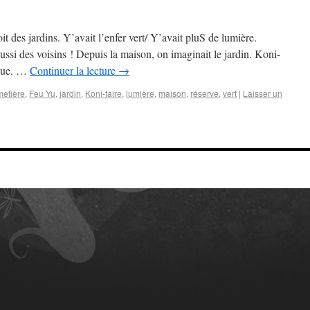
it des jardins. Y’avait l’enfer vert/ Y’avait pluS de lumière.
ssi des voisins ! Depuis la maison, on imaginait le jardin. Koni-
 vue. …
Continuer la lecture
→
metière
,
Feu Yu
,
jardin
,
Koni-faire
,
lumière
,
maison
,
réserve
,
vert
|
Laisser un