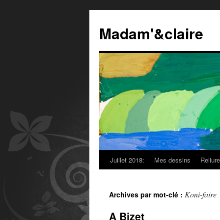
Madam'&claire
Juillet 2018:
Mes dessins
Reliur
Koni-faire
Archives par mot-clé :
A Bizet