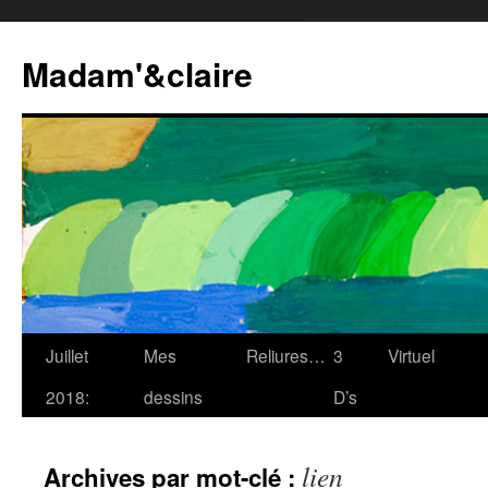
Madam'&claire
Juillet
Mes
Reliures…
3
Virtuel
2018:
dessins
D’s
lien
Archives par mot-clé :