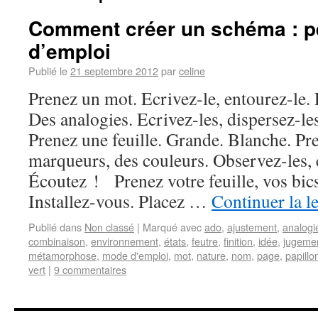
Comment créer un schéma : p
d’emploi
Publié le
21 septembre 2012
par
celine
Prenez un mot. Ecrivez-le, entourez-le.
Des analogies. Ecrivez-les, dispersez-l
Prenez une feuille. Grande. Blanche. Pre
marqueurs, des couleurs. Observez-les, 
Écoutez ! Prenez votre feuille, vos bics
Installez-vous. Placez …
Continuer la l
Publié dans
Non classé
|
Marqué avec
ado
,
ajustement
,
analogi
combinaison
,
environnement
,
états
,
feutre
,
finition
,
idée
,
jugeme
métamorphose
,
mode d'emploi
,
mot
,
nature
,
nom
,
page
,
papillo
vert
|
9 commentaires