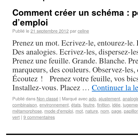
Comment créer un schéma : p
d’emploi
Publié le
21 septembre 2012
par
celine
Prenez un mot. Ecrivez-le, entourez-le.
Des analogies. Ecrivez-les, dispersez-l
Prenez une feuille. Grande. Blanche. Pre
marqueurs, des couleurs. Observez-les, 
Écoutez ! Prenez votre feuille, vos bics
Installez-vous. Placez …
Continuer la l
Publié dans
Non classé
|
Marqué avec
ado
,
ajustement
,
analogi
combinaison
,
environnement
,
états
,
feutre
,
finition
,
idée
,
jugeme
métamorphose
,
mode d'emploi
,
mot
,
nature
,
nom
,
page
,
papillo
vert
|
9 commentaires