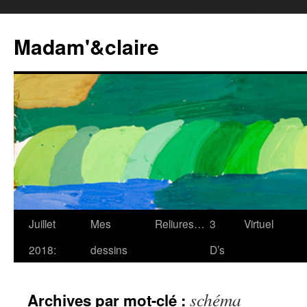
Madam'&claire
Juillet
Mes
Reliures…
3
Virtuel
2018:
dessins
D’s
schéma
Archives par mot-clé :