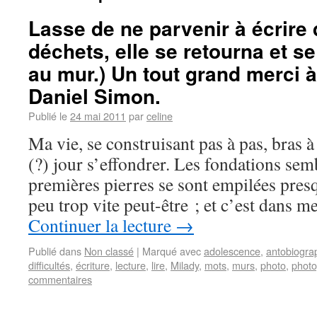
Lasse de ne parvenir à écrire 
déchets, elle se retourna et se 
au mur.) Un tout grand merci à
Daniel Simon.
Publié le
24 mai 2011
par
celine
Ma vie, se construisant pas à pas, bras à
(?) jour s’effondrer. Les fondations sem
premières pierres se sont empilées presq
peu trop vite peut-être ; et c’est dans 
Continuer la lecture
→
Publié dans
Non classé
|
Marqué avec
adolescence
,
antobiogra
difficultés
,
écriture
,
lecture
,
lire
,
Milady
,
mots
,
murs
,
photo
,
photo
commentaires