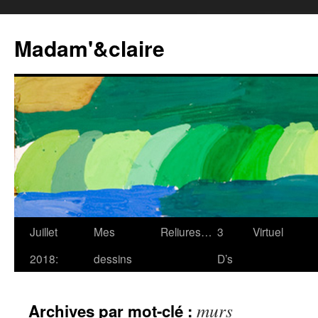
Madam'&claire
Juillet
Mes
Reliures…
3
Virtuel
2018:
dessins
D’s
murs
Archives par mot-clé :