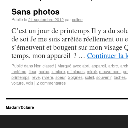
Sans photos
Publié le
21 septembre 2012
par
celine
C’est un jour de printemps Il y a du sole
de soi Je me suis arrêtée réellement ou
s’émeuvent et bougent sur mon visage Qu
temps, mon appareil ? …
Continuer la 
Publié dans
Non classé
|
Marqué avec
abri
,
appareil
,
arbre
,
arch
fantôme
,
fleur
,
herbe
,
lumière
,
mimiques
,
miroir
,
mouvement
,
pe
printemps
,
rêve
,
rivière
,
soeur
,
Soignes
,
soleil
,
souvenir
,
taches
,
voiture
,
vols
|
2 commentaires
Madam'&claire