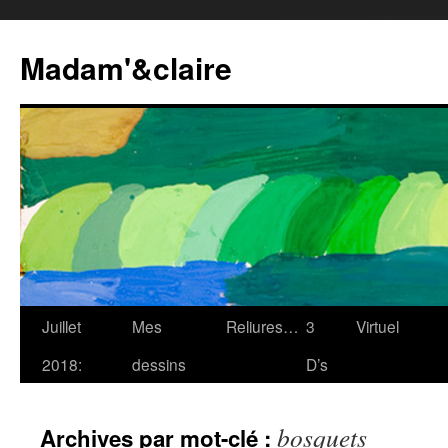
Madam'&claire
Juillet
Mes
Reliures…
3
Virtuel
2018:
dessins
D’s
bosquets
Archives par mot-clé :