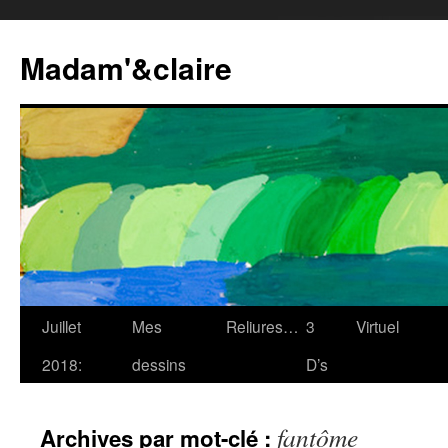
Madam'&claire
Juillet
Mes
Reliures…
3
Virtuel
2018:
dessins
D’s
fantôme
Archives par mot-clé :