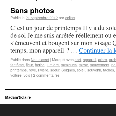
Sans photos
Publié le
21 septembre 2012
par
celine
C’est un jour de printemps Il y a du sole
de soi Je me suis arrêtée réellement ou
s’émeuvent et bougent sur mon visage Qu
temps, mon appareil ? …
Continuer la 
Publié dans
Non classé
|
Marqué avec
abri
,
appareil
,
arbre
,
arch
fantôme
,
fleur
,
herbe
,
lumière
,
mimiques
,
miroir
,
mouvement
,
pe
printemps
,
rêve
,
rivière
,
soeur
,
Soignes
,
soleil
,
souvenir
,
taches
,
voiture
,
vols
|
2 commentaires
Madam'&claire