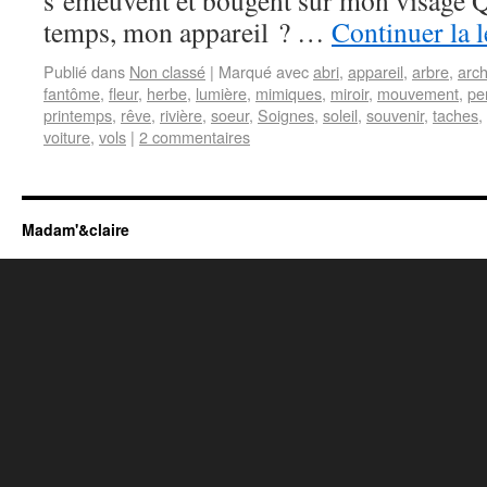
s’émeuvent et bougent sur mon visage Qu
temps, mon appareil ? …
Continuer la 
Publié dans
Non classé
|
Marqué avec
abri
,
appareil
,
arbre
,
arch
fantôme
,
fleur
,
herbe
,
lumière
,
mimiques
,
miroir
,
mouvement
,
pe
printemps
,
rêve
,
rivière
,
soeur
,
Soignes
,
soleil
,
souvenir
,
taches
,
voiture
,
vols
|
2 commentaires
Madam'&claire