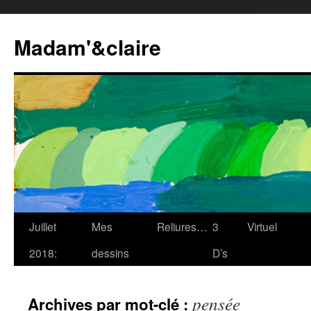
Madam'&claire
Juillet
Mes
Reliures…
3
Virtuel
2018:
dessins
D’s
pensée
Archives par mot-clé :