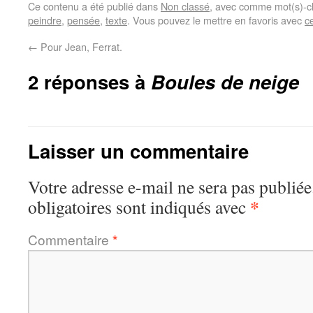
Ce contenu a été publié dans
Non classé
, avec comme mot(s)-c
peindre
,
pensée
,
texte
. Vous pouvez le mettre en favoris avec
c
←
Pour Jean, Ferrat.
2 réponses à
Boules de neige
Laisser un commentaire
Votre adresse e-mail ne sera pas publiée
*
obligatoires sont indiqués avec
Commentaire
*