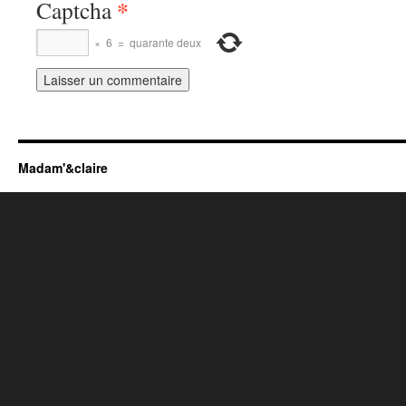
*
Captcha
×
6
=
quarante deux
Madam'&claire