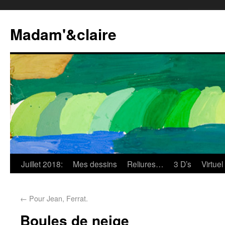
Madam'&claire
Juillet 2018:
Mes dessins
Reliures…
3 D’s
Virtuel
←
Pour Jean, Ferrat.
Boules de neige