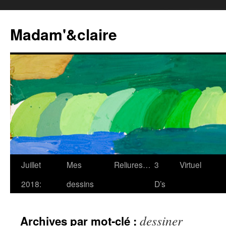
Madam'&claire
Juillet
Mes
Reliures…
3
Virtuel
2018:
dessins
D’s
dessiner
Archives par mot-clé :