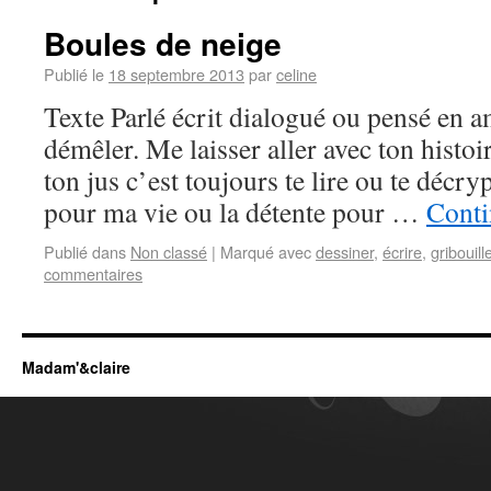
Boules de neige
Publié le
18 septembre 2013
par
celine
Texte Parlé écrit dialogué ou pensé en 
démêler. Me laisser aller avec ton histoi
ton jus c’est toujours te lire ou te décr
pour ma vie ou la détente pour …
Conti
Publié dans
Non classé
|
Marqué avec
dessiner
,
écrire
,
gribouill
commentaires
Madam'&claire