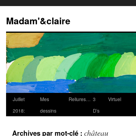
Madam'&claire
Juillet
Mes
Reliures…
3
Virtuel
2018:
dessins
D’s
château
Archives par mot-clé :