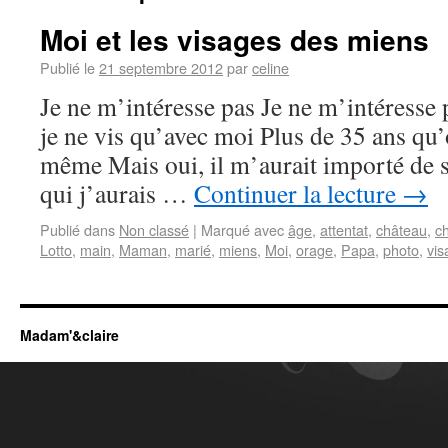
Moi et les visages des miens
Publié le
21 septembre 2012
par
celine
Je ne m’intéresse pas Je ne m’intéresse 
je ne vis qu’avec moi Plus de 35 ans qu
même Mais oui, il m’aurait importé de sa
qui j’aurais …
Continuer la lecture
→
Publié dans
Non classé
|
Marqué avec
âge
,
attentat
,
château
,
c
Lotto
,
main
,
Maman
,
marié
,
miens
,
Moi
,
orage
,
Papa
,
photo
,
vis
Madam'&claire