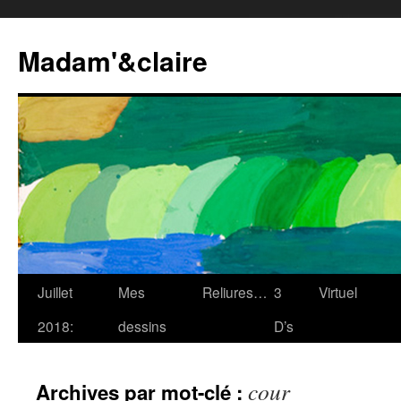
Madam'&claire
Juillet
Mes
Reliures…
3
Virtuel
2018:
dessins
D’s
cour
Archives par mot-clé :