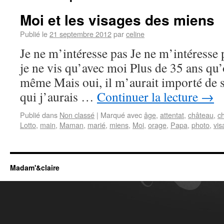
Moi et les visages des miens
Publié le
21 septembre 2012
par
celine
Je ne m’intéresse pas Je ne m’intéresse 
je ne vis qu’avec moi Plus de 35 ans qu
même Mais oui, il m’aurait importé de sa
qui j’aurais …
Continuer la lecture
→
Publié dans
Non classé
|
Marqué avec
âge
,
attentat
,
château
,
c
Lotto
,
main
,
Maman
,
marié
,
miens
,
Moi
,
orage
,
Papa
,
photo
,
vis
Madam'&claire