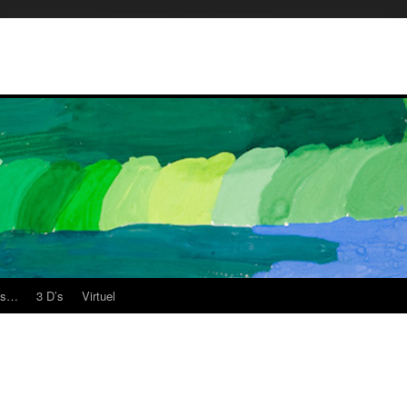
es…
3 D’s
Virtuel