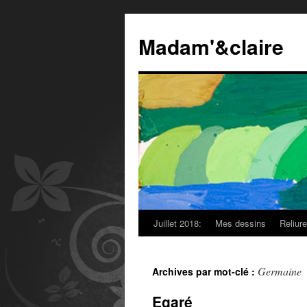
Madam'&claire
Juillet 2018:
Mes dessins
Reliur
Germaine
Archives par mot-clé :
Egaré