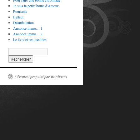
Pour faire une bonne citronnade
Je suis ta petite boule d’Amour
Poursuite
Il pleut
Déambulation
Annonce immo… 1
Annonce immo… 2
Le livre et ses meubles
Fièrement propulsé par WordPress