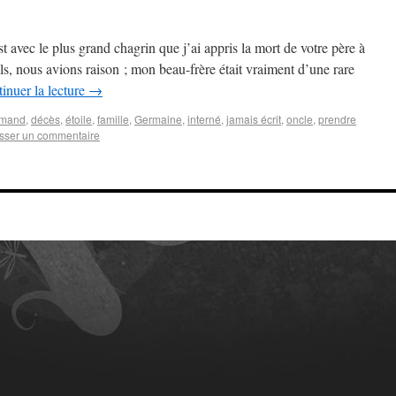
avec le plus grand chagrin que j’ai appris la mort de votre père à
Ils, nous avions raison ; mon beau-frère était vraiment d’une rare
inuer la lecture
→
rmand
,
décès
,
étoile
,
famille
,
Germaine
,
interné
,
jamais écrit
,
oncle
,
prendre
sser un commentaire