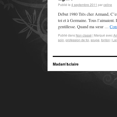
Publié le
4 septembre 2011
par
celine
Début 1980 Très cher Armand, C’est 
toi et à Germaine. Tous l’aimaient. 
gentillesse. Quand ma sœur …
Cont
Publié dans
Non classé
|
Marqué avec
A
soin
,
profession de foi
,
soupe
,
tonton
|
Lai
Madam'&claire