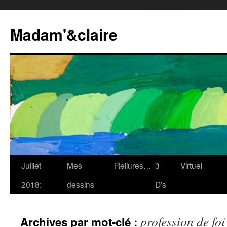
Madam'&claire
Juillet
Mes
Reliures…
3
Virtuel
2018:
dessins
D’s
profession de foi
Archives par mot-clé :