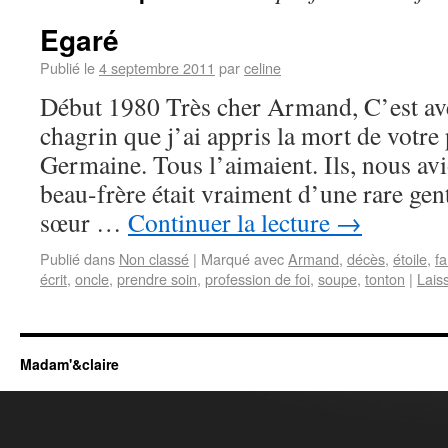
Egaré
Publié le
4 septembre 2011
par
celine
Début 1980 Très cher Armand, C’est ave
chagrin que j’ai appris la mort de votre p
Germaine. Tous l’aimaient. Ils, nous av
beau-frère était vraiment d’une rare ge
sœur …
Continuer la lecture
→
Publié dans
Non classé
|
Marqué avec
Armand
,
décès
,
étoile
,
fa
écrit
,
oncle
,
prendre soin
,
profession de foi
,
soupe
,
tonton
|
Lais
Madam'&claire